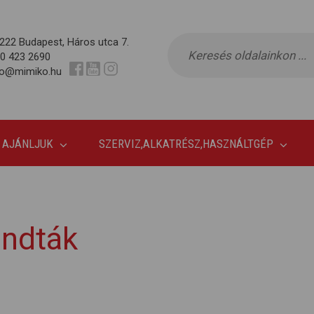
222 Budapest, Háros utca 7.
0 423 2690
fo@mimiko.hu
 AJÁNLJUK
SZERVIZ,ALKATRÉSZ,HASZNÁLTGÉP
ondták