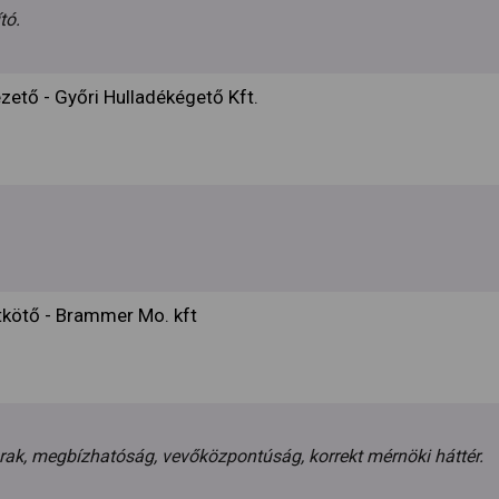
tó.
zető - Győri Hulladékégető Kft.
tkötő - Brammer Mo. kft
árak, megbízhatóság, vevőközpontúság, korrekt mérnöki háttér.