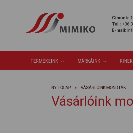
Címünk:
1
Tel.:
+36 3
E-mail:
in
TERMÉKEINK
MÁRKÁINK
KINEK
NYITÓLAP
»
VÁSÁRLÓINK MONDTÁK
Vásárlóink m