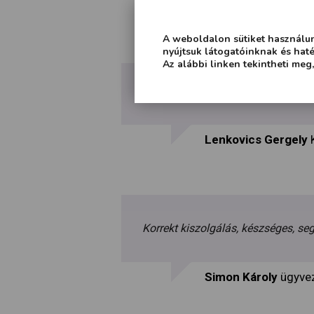
Kollár Balázs
terüle
A weboldalon sütiket használun
nyújtsuk látogatóinknak és ha
Az alábbi linken tekintheti meg
A rendelt alkatrész gyorsan megérk
Lenkovics Gergely
Korrekt kiszolgálás, készséges, seg
Simon Károly
ügyve