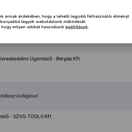
ti vezető - CARGLASS - CG Hungary Kft.
k annak érdekében, hogy a lehető legjobb felhasználói élményt
tékonyabbá tegyük weboldalunk működését.
, hogy milyen sütiket használunk
beállítások
.
ezett, annak ellenére hogy nem volt Önöknél készleten.
Kereskedelmi Ügyintéző - Bérgép Kft
ítőkész kollégával.
zető - SZVG-TOOLS Kft.