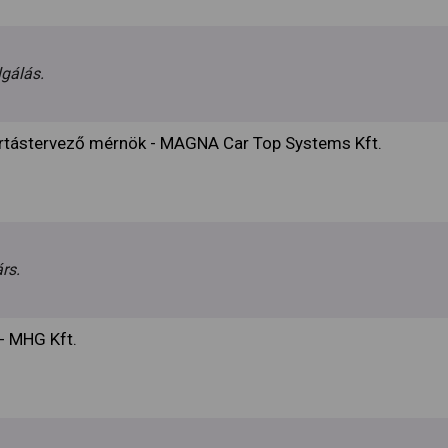
lgálás.
rtástervező mérnök - MAGNA Car Top Systems Kft.
árs.
- MHG Kft.