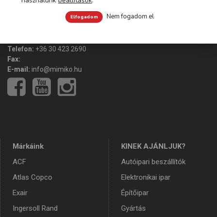
használunk
beállítások
.
Nem fogadom el
Elfogadom
Mimiko Kft.
Cím:
1222 Budapest, Háros utca 7.
Telefon:
+36 30 423 2690
Fax:
E-mail:
info@mimiko.hu
Márkáink
KINEK AJÁNLJUK?
ACF
Autóipari beszállítók
Atlas Copco
Elektronikai ipar
Exair
Építőipar
Ingersoll Rand
Gyártás