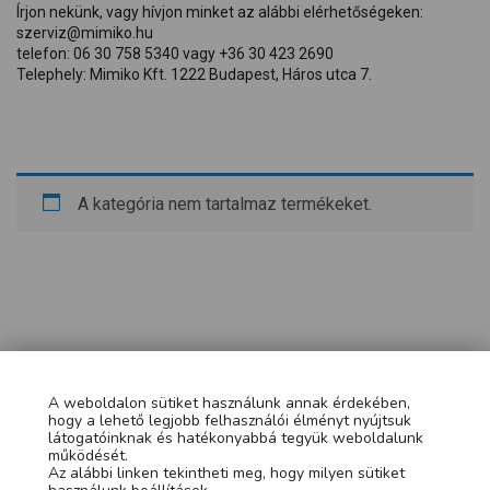
Írjon nekünk, vagy hívjon minket az alábbi elérhetőségeken:
szerviz@mimiko.hu
telefon: 06 30 758 5340 vagy +36 30 423 2690
Telephely: Mimiko Kft. 1222 Budapest, Háros utca 7.
A kategória nem tartalmaz termékeket.
A weboldalon sütiket használunk annak érdekében,
hogy a lehető legjobb felhasználói élményt nyújtsuk
látogatóinknak és hatékonyabbá tegyük weboldalunk
működését.
Az alábbi linken tekintheti meg, hogy milyen sütiket