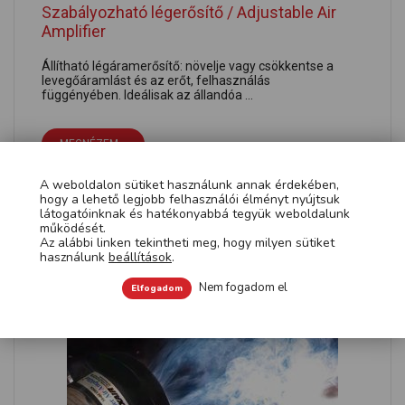
Szabályozható légerősítő / Adjustable Air
Amplifier
Állítható légáramerősítő: növelje vagy csökkentse a
levegőáramlást és az erőt, felhasználás
függényében. Ideálisak az állandóa ...
MEGNÉZEM »
A weboldalon sütiket használunk annak érdekében,
hogy a lehető legjobb felhasználói élményt nyújtsuk
látogatóinknak és hatékonyabbá tegyük weboldalunk
működését.
Az alábbi linken tekintheti meg, hogy milyen sütiket
használunk
beállítások
.
Nem fogadom el
Elfogadom