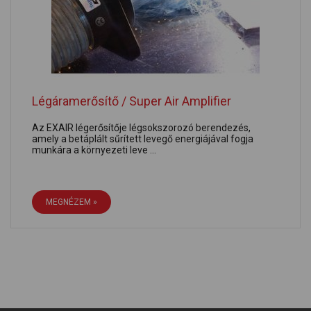
Légáramerősítő / Super Air Amplifier
Az EXAIR légerősítője légsokszorozó berendezés,
amely a betáplált sűrített levegő energiájával fogja
munkára a környezeti leve ...
MEGNÉZEM »