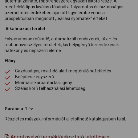
automatizálható, robotrendszerek gyakori alkotó része. A
megfelelő típus kiválasztásánál a folyamatos és biztonságos
üzemeltetés érdekében ajánlott figyelembe venni a
prospektusban megadott „leállási nyomaték” értéket
Alkalmazási terület:
Folyamatosan működő, automatizált rendszerek, tűz – és
robbanásveszélyes területek, kis helyigényű berendezések
hatékony és népszerű eleme.
Előny:
Gazdaságos, rövid idő alatt megtérülő befektetés
Beépítése egyszerű
Minimális karbantartási igény
Széles körű felhasználási lehetőség
Garancia
: 1 év
Részletes műszaki információt a letölthető katalógusban talál.
Angol nyelvű terméktájékoztató letöltése »