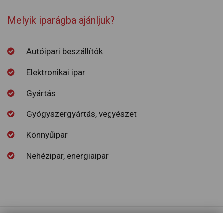
Melyik iparágba ajánljuk?
Autóipari beszállítók
Elektronikai ipar
Gyártás
Gyógyszergyártás, vegyészet
Könnyűipar
Nehézipar, energiaipar