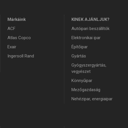
Márkáink
KINEK AJÁNLJUK?
ACF
Autóipari beszállítók
Atlas Copco
Elektronikai ipar
Exair
Építőipar
Ingersoll Rand
Gyártás
Gyógyszergyártás,
vegyészet
Könnyűipar
Mezőgazdaság
Nehézipar, energiaipar