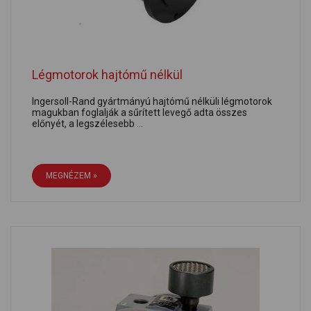
Légmotorok hajtómű nélkül
Ingersoll-Rand gyártmányú hajtómű nélküli légmotorok
magukban foglalják a sűrített levegő adta összes
előnyét, a legszélesebb ...
MEGNÉZEM »