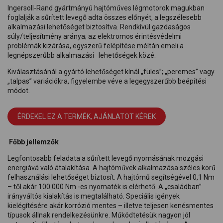
Ingersoll-Rand gyártmányú hajtóműves légmotorok magukban
foglalják a sűrített levegő adta összes előnyét, a legszélesebb
alkalmazási lehetőséget biztosítva. Rendkívül gazdaságos
súly/teljesítmény aránya; az elektromos érintésvédelmi
problémák kizárása, egyszerű felépítése méltán emeli a
legnépszerűbb alkalmazási lehetőségek közé.
Kiválasztásánál a gyártó lehetőséget kínál „füles”; „peremes” vagy
„talpas” variációkra, figyelembe véve a legegyszerűbb beépítési
módot.
ÉRDEKEL EZ A TERMÉK, AJÁNLATOT KÉREK
Főbb jellemzők
Legfontosabb feladata a sűrített levegő nyomásának mozgási
energiává való átalakítása. A hajtóművek alkalmazása széles körű
felhasználási lehetőséget biztosít. A hajtómű segítségével 0,1 Nm
– től akár 100.000 Nm -es nyomaték is elérhető. A „családban”
irányváltós kialakítás is megtalálható. Speciális igények
kielégítésére akár korrózió mentes – illetve teljesen kenésmentes
típusok állnak rendelkezésünkre. Működtetésük nagyon jól