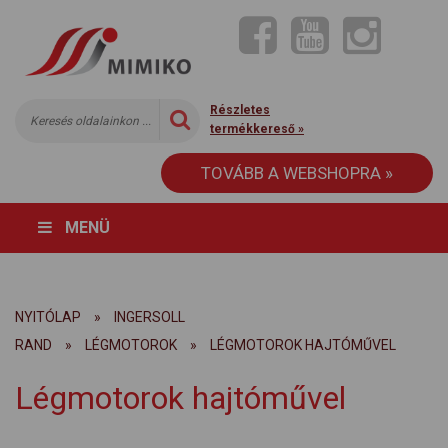
Részletes
termékkereső »
TOVÁBB A WEBSHOPRA »
MENÜ
NYITÓLAP
»
INGERSOLL
RAND
»
LÉGMOTOROK
»
LÉGMOTOROK HAJTÓMŰVEL
Légmotorok hajtóművel