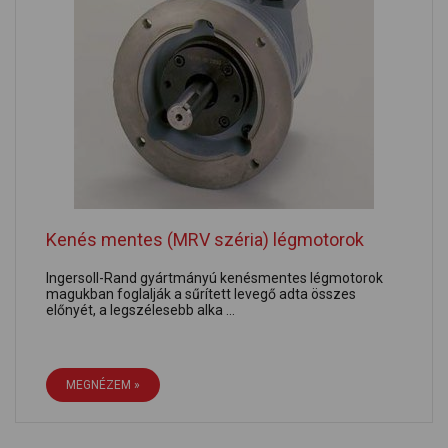
Kenés mentes (MRV széria) légmotorok
Ingersoll-Rand gyártmányú kenésmentes légmotorok
magukban foglalják a sűrített levegő adta összes
előnyét, a legszélesebb alka ...
MEGNÉZEM »