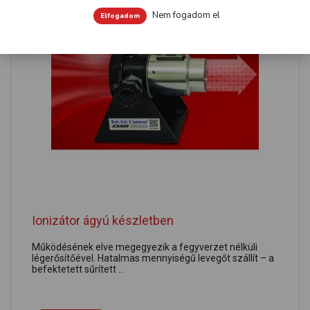
Nem fogadom el
Elfogadom
Ionizátor ágyú készletben
Működésének elve megegyezik a fegyverzet nélküli
légerősítőével. Hatalmas mennyiségű levegőt szállít – a
befektetett sűrített ...