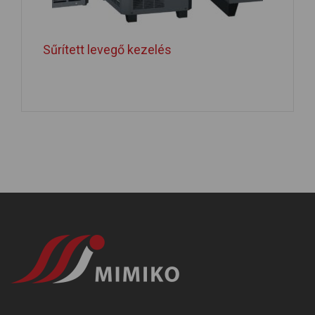
Sűrített levegő kezelés