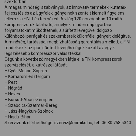
szektorban.
A magas minőségi szabványok, az innovatív termékek, kutatás-
fejlesztés és az Ügyfelek igényeinek szentelt kiemelt figyelem
jellemzi a FINI-t és termékeit. A világ 120 országában 10 millió
kompresszoruk található, amelyek minden nap gyártási
folyamatokat működtetnek, a sűrített levegővel dolgozó
különböző iparágak és szakembereik különféle igényeit kielégítve.
A minőség, tartósság, megbízhatósság garantálása mellett, a FINI
rendelkezik az ipari sűrített levegős cégek között az egyik
legszélesebb kompresszor választékkal.
Cégünk a következő megyékben látja el a FINI kompresszorok
szervizelését, alkatrészellátását:
– Győr-Moson-Sopron
– Komárom-Esztergom
– Pest
– Nógrád
– Heves
– Borsod-Abaúj-Zemplén
– Szabolcs-Szatmár-Bereg
– Jász-Nagykun-Szolnok
– Hajdú-Bihar
Szervizünk elérhetősége: szerviz@mimiko.hu, tel.: 06 30 758 5340