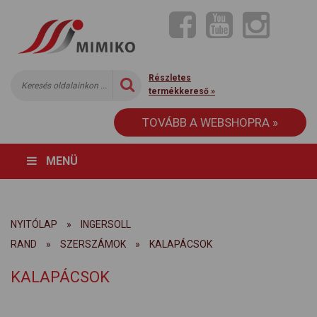
Részletes
termékkereső »
TOVÁBB A WEBSHOPRA »
MENÜ
NYITÓLAP
»
INGERSOLL
RAND
»
SZERSZÁMOK
»
KALAPÁCSOK
KALAPÁCSOK