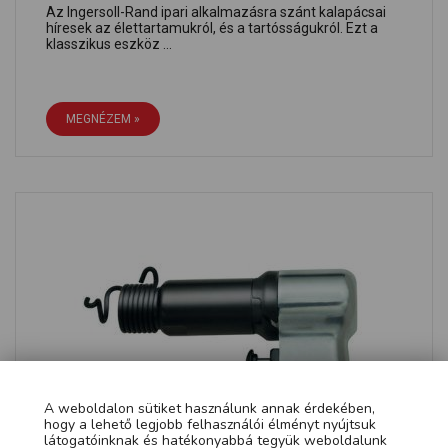
Az Ingersoll-Rand ipari alkalmazásra szánt kalapácsai
híresek az élettartamukról, és a tartósságukról. Ezt a
klasszikus eszköz ...
MEGNÉZEM »
A weboldalon sütiket használunk annak érdekében,
hogy a lehető legjobb felhasználói élményt nyújtsuk
látogatóinknak és hatékonyabbá tegyük weboldalunk