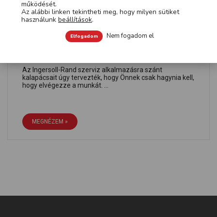
működését.
Az alábbi linken tekintheti meg, hogy milyen sütiket
használunk
beállítások
.
Nem fogadom el
Elfogadom
Kalapács szerviz alkalmazásra
Az Ingersoll-Rand szerviz alkalmazásra szánt
kalapácsait úgy tervezték, hogy Önnek csak hagynia kell,
hogy elvégezze a munkát. ...
MEGNÉZEM »