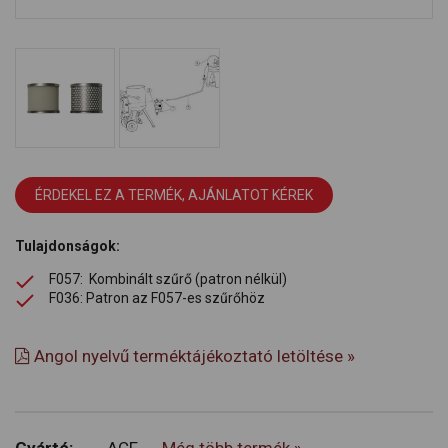
ÉRDEKEL EZ A TERMÉK, AJÁNLATOT KÉREK
Tulajdonságok:
F057: Kombinált szűrő (patron nélkül)
F036: Patron az F057-es szűrőhöz
Angol nyelvű terméktájékoztató letöltése »