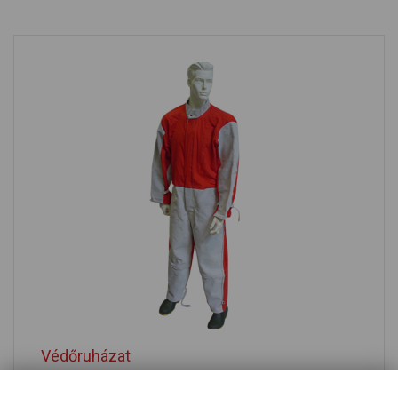
Védőruházat
A megfelelő ruházat és a biztonsági kiegészítők erősen