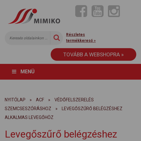
Részletes
termékkereső »
TOVÁBB A WEBSHOPRA »
MENÜ
NYITÓLAP
»
ACF
»
VÉDŐFELSZERELÉS
SZEMCSESZÓRÁSHOZ
»
LEVEGŐSZŰRŐ BELÉGZÉSHEZ
ALKALMAS LEVEGŐHÖZ
Levegőszűrő belégzéshez