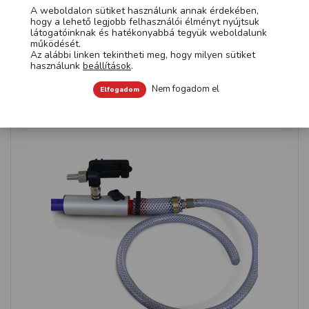
ajánlottak, hogy megvédjék a felhasználót a koptató
A weboldalon sütiket használunk annak érdekében,
visszaverődésektől.
hogy a lehető legjobb felhasználói élményt nyújtsuk
látogatóinknak és hatékonyabbá tegyük weboldalunk
működését.
Az alábbi linken tekintheti meg, hogy milyen sütiket
használunk
beállítások
.
MEGNÉZEM »
Nem fogadom el
Elfogadom