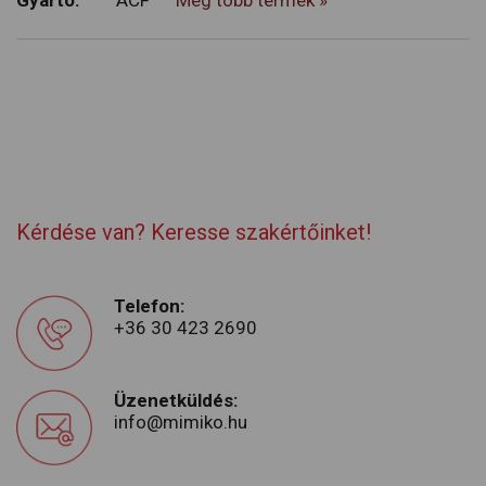
Gyártó:
ACF
Még több termék »
Kérdése van? Keresse szakértőinket!
Telefon:
+36 30 423 2690
Üzenetküldés:
info@mimiko.hu