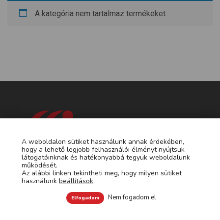
A kategória nem tartalmaz termékeket.
A weboldalon sütiket használunk annak érdekében,
hogy a lehető legjobb felhasználói élményt nyújtsuk
látogatóinknak és hatékonyabbá tegyük weboldalunk
működését.
Mimiko Kft.
Az alábbi linken tekintheti meg, hogy milyen sütiket
használunk
beállítások
.
Cím:
1222 Budapest, Háros utca 7.
Telefon:
+36 30 423 2690
Nem fogadom el
Elfogadom
Fax:
E-mail:
info@mimiko.hu