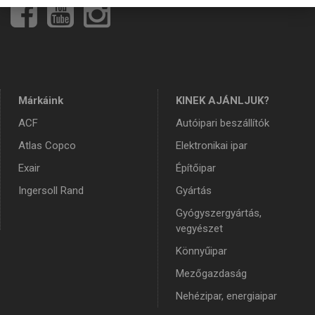
Márkáink
KINEK AJÁNLJUK?
ACF
Autóipari beszállítók
Atlas Copco
Elektronikai ipar
Exair
Építőipar
Ingersoll Rand
Gyártás
Gyógyszergyártás,
vegyészet
Könnyűipar
Mezőgazdaság
Nehézipar, energiaipar