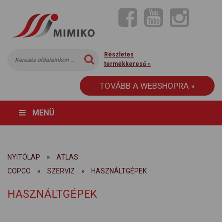
Részletes
termékkereső »
TOVÁBB A WEBSHOPRA »
MENÜ
NYITÓLAP
»
ATLAS
COPCO
»
SZERVIZ
»
HASZNÁLTGÉPEK
HASZNÁLTGÉPEK