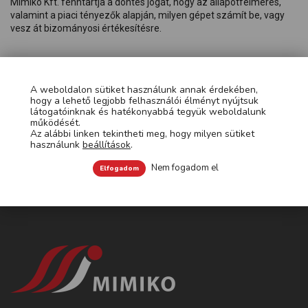
Mimiko Kft. fenntartja a döntés jogát, hogy az állapotfelmérés,
valamint a piaci tényezők alapján, milyen gépet számít be, vagy
vesz át bizományosi értékesítésre.
A weboldalon sütiket használunk annak érdekében,
hogy a lehető legjobb felhasználói élményt nyújtsuk
A kategória nem tartalmaz termékeket.
látogatóinknak és hatékonyabbá tegyük weboldalunk
működését.
Az alábbi linken tekintheti meg, hogy milyen sütiket
használunk
beállítások
.
Nem fogadom el
Elfogadom