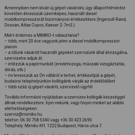
Amennyiben nem kíván új gépet vásárolni, úgy állapotfelmérést
követően átvesszük üzemképes, használt diesel
mobilkompresszorát bizományosi értékesítésre (Ingersoll-Rand,
Doosan, Atlas Copco, Kaeser 2-7m3.)
Miért érdemes a MIMIKO-t választania?
– több, mint 20 éve vagyunk jelen a diesel mobilkompresszor
piacon
– a tőlünk vásárolt használt gépeket szervizünk által átvizsgálva,
szervizelve adjuk át
– intézzük a papírmunkát (eredetvizsga, műszaki vizsgáztatás,
átírás, stb.)
– mi levesszük az Ön válláról a terhet, értékesítjük a gépét,
budaörsi telephelyünkön kollégáink várják az érdeklődőket
– több száz új gépet vásárló, szervizelő ügyfél
További információ nyújtásban a szervizes kollégák készséggel
állnak rendelkezésre. Írjon nekünk, vagy hívjon minket az alábbi
elérhetőségeken:
szerviz@mimiko.hu
telefon: 06 30 758 5340 vagy +36 30 423 2690
Telephely: Mimiko Kft. 1222 Budapest, Háros utca 7.