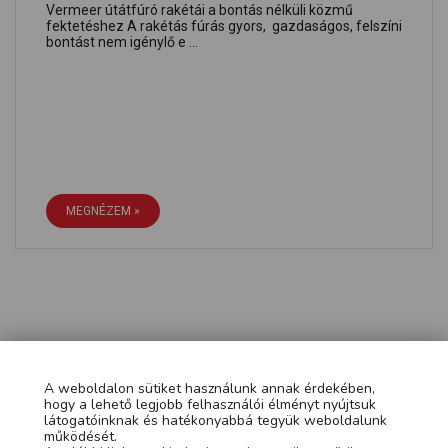
Vermeer útátfúró rakétái a bontás nélküli közmű
fektetéshez A rakétás fúrás gyors, gazdaságos, felszíni
bontást nem igénylő e ...
MEGNÉZEM »
A weboldalon sütiket használunk annak érdekében,
hogy a lehető legjobb felhasználói élményt nyújtsuk
látogatóinknak és hatékonyabbá tegyük weboldalunk
működését.