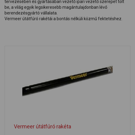
tervezésében és gyártásában vezető ipari vezető szerepet tölt
be, a világ egyik legsikeresebb magántulajdonban lévő
berendezésgyártó vállalata.
Vermeer útátfúró rakétái a bontás nélküli közmű fektetéshez.
Vermeer útátfúró rakéta