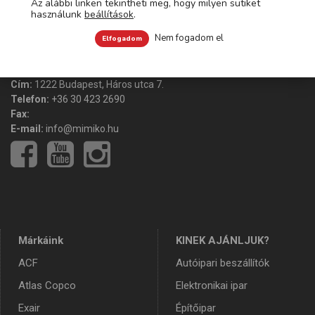
Az alábbi linken tekintheti meg, hogy milyen sütiket
használunk
beállítások
.
Nem fogadom el
Elfogadom
Mimiko Kft.
Cím:
1222 Budapest, Háros utca 7.
Telefon:
+36 30 423 2690
Fax:
E-mail:
info@mimiko.hu
Márkáink
KINEK AJÁNLJUK?
ACF
Autóipari beszállítók
Atlas Copco
Elektronikai ipar
Exair
Építőipar