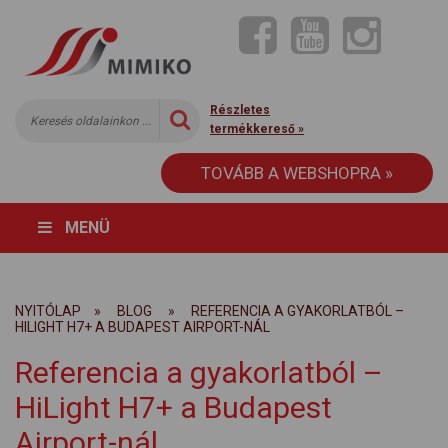
Részletes
termékkereső »
TOVÁBB A WEBSHOPRA »
MENÜ
NYITÓLAP
»
BLOG
»
REFERENCIA A GYAKORLATBÓL –
HILIGHT H7+ A BUDAPEST AIRPORT-NÁL
Referencia a gyakorlatból –
HiLight H7+ a Budapest
Airport-nál