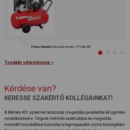
Pelesz Nándor
Műszaki vezető - PT Fitter Kft.
1
2
3
4
További vélemények »
Kérdése van?
KERESSE SZAKÉRTŐ KOLLÉGÁINKAT!
A Mimiko Kft. szakmai tanáccsal, megoldási javaslattal áll ügyfelei
rendelkezésére. Cégünk mérnöki szaktudása és megoldás-
orientált hozzáállása biztosítja a legmagasabb szintű kiszolgálást.