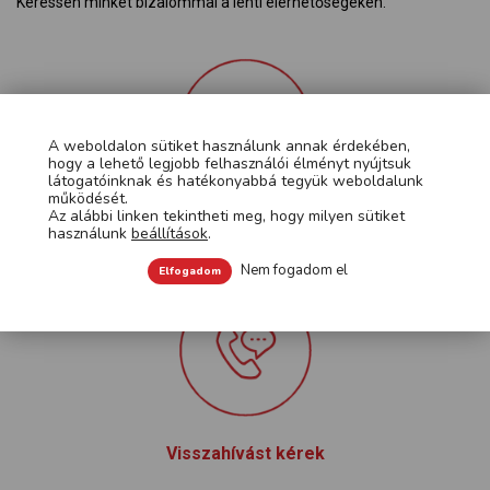
Keressen minket bizalommal a lenti elérhetőségeken.
A weboldalon sütiket használunk annak érdekében,
hogy a lehető legjobb felhasználói élményt nyújtsuk
látogatóinknak és hatékonyabbá tegyük weboldalunk
működését.
Az alábbi linken tekintheti meg, hogy milyen sütiket
Üzenetet küldök
használunk
beállítások
.
Nem fogadom el
Elfogadom
Visszahívást kérek